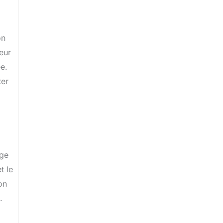
on
leur
e.
ter
age
t le
on
.