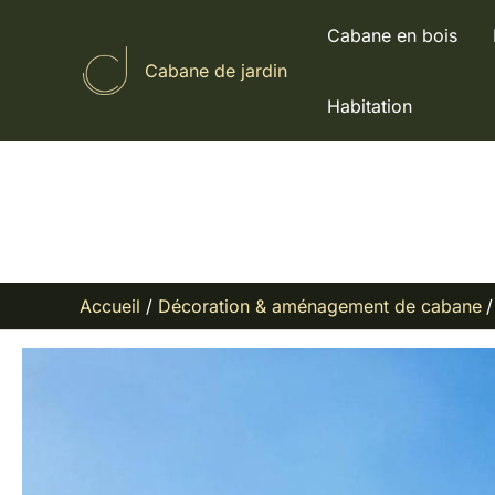
Aller
Cabane en bois
au
Cabane de jardin
contenu
Habitation
Accueil
Décoration & aménagement de cabane