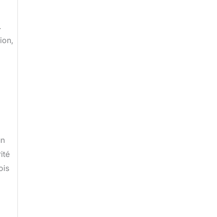
.
ion,
un
ité
ois