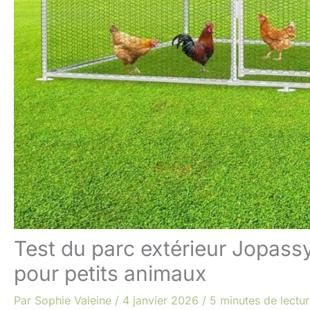
Test du parc extérieur Jopassy
pour petits animaux
Par
Sophie Valeine
/
4 janvier 2026
/
5 minutes de lectu