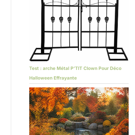
Test : arche Métal P’TIT Clown Pour Déco
Halloween Effrayante