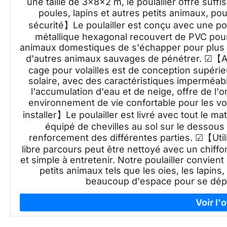
une taille de 3x8x2 m, le poulailler offre suf
poules, lapins et autres petits animaux, p
sécurité】Le poulailler est conçu avec une port
métallique hexagonal recouvert de PVC pour l
animaux domestiques de s'échapper pour plus
d'autres animaux sauvages de pénétrer. ☑【Av
cage pour volailles est de conception supérie
solaire, avec des caractéristiques imperméa
l'accumulation d'eau et de neige, offre de l'o
environnement de vie confortable pour les vo
installer】Le poulailler est livré avec tout le ma
équipé de chevilles au sol sur le dessous 
renforcement des différentes parties. ☑【Util
libre parcours peut être nettoyé avec un chiffo
et simple à entretenir. Notre poulailler convie
petits animaux tels que les oies, les lapins,
beaucoup d'espace pour se dépla