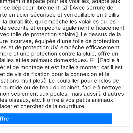
fisamment d’espace pour les volailles, adapté aux
our se déplacer librement. ☑【Avec serrure de
e en acier sécurisée et verrouillable en treillis
a durabilité, qui empêche les volailles ou les
 de sécurité et empêche également efficacement
ec toile de protection solaire】Le dessus de la
ure incurvée, équipée d'une toile de protection
bles et de protection UV, empêche efficacement
mbre et une protection contre la pluie, offre un
lailles et les animaux domestiques. ☑【Facile à
tériel de montage et est facile à monter, car il est
et de vis de fixation pour la connexion et le
isations multiples】Le poulailler pour enclos de
n humide ou de l’eau du robinet, facile à nettoyer
nt non seulement aux poules, mais aussi à d'autres
 les oiseaux, etc. Il offre à vos petits animaux
cer et chercher de la nourriture.