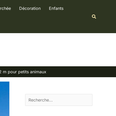
R
rchée
Décoration
Enfants
e
Recherche
c
h
e
r
c
h
e
 2 m pour petits animaux
r