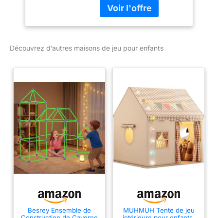
en famille ou avec des
amis, grâce à son
intérieur spacieux.
DÉTAILS : Une maison de
jeu avec une porte
Découvrez d’autres maisons de jeu pour enfants
pliante avec une clé et
une serrure pour l'ouvrir
(en toute sécurité, elle ne
se verrouille pas) et 2
fenêtres pliantes
COULEURS : la petite
maison a un toit rouge,
des murs blancs avec
des coins verts, des
fenêtres bleues et une
porte orange ; des
couleurs vives et
résistantes à la lumière
du soleil, aux
changements de
température et aux
Besrey Ensemble de
MUHMUH Tente de jeu
phénomènes
Construction de Caverne
intérieure pour enfants,