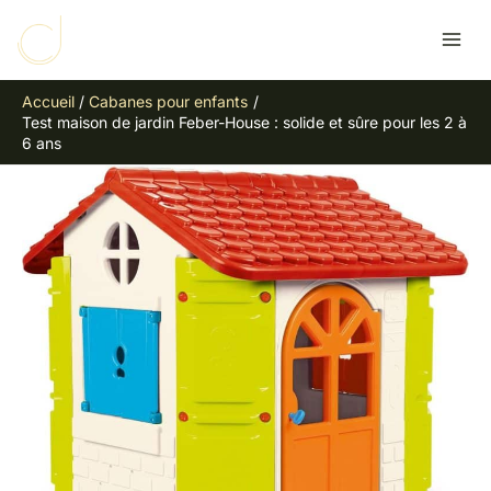
Aller
R
au
e
contenu
c
Accueil
Cabanes pour enfants
h
Test maison de jardin Feber-House : solide et sûre pour les 2 à
e
6 ans
r
c
h
e
r