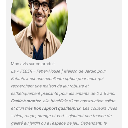
COULEURS : la petite
maison a un toit rouge,
des murs blancs avec
des coins verts, des
fenêtres bleues et une
porte orange ; des
couleurs vives et
résistantes à la lumière
du soleil, aux
changements de
Mon avis sur ce produit
température et aux
La « FEBER – Feber-House | Maison de Jardin pour
phénomènes
temporaires tels que la
Enfants » est une excellente option pour ceux qui
pluie. ROBUSTE ET
recherchent une maison de jeu robuste et
SÉCURITAIRE : Une
esthétiquement plaisante pour les enfants de 2 à 6 ans.
construction robuste
Facile à monter
, elle bénéficie d’une construction solide
pour la sécurité des
enfants ; Pour les jeunes
et d’un
très bon rapport qualité/prix
. Les couleurs vives
enfants de 2 à 6 ans.
– bleu, rouge, orange et vert – ajoutent une touche de
ASSEMBLAGE FACILE :
gaieté au jardin ou à l’espace de jeu. Cependant, la
L'assemblage de cette