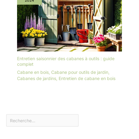
2024
Entretien saisonnier des cabanes à outils : guide
complet
Cabane en bois
,
Cabane pour outils de jardin
,
Cabanes de jardins
,
Entretien de cabane en bois