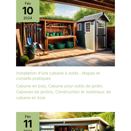
Fév
10
2024
Installation d’une cabane à outils : étapes et
conseils pratiques
Cabane en bois
,
Cabane pour outils de jardin
,
Cabanes de jardins
,
Construction et matériaux de
cabane en bois
Fév
11