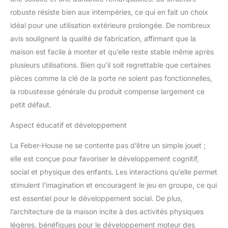
pour la sécurité des
robuste résiste bien aux intempéries, ce qui en fait un choix
enfants ; Pour les jeunes
idéal pour une utilisation extérieure prolongée. De nombreux
enfants de 2 à 6 ans.
avis soulignent la qualité de fabrication, affirmant que la
ASSEMBLAGE FACILE :
L'assemblage de cette
maison est facile à monter et qu’elle reste stable même après
maison de jardin est très
plusieurs utilisations. Bien qu’il soit regrettable que certaines
facile, le temps
pièces comme la clé de la porte ne soient pas fonctionnelles,
approximatif avec les
la robustesse générale du produit compense largement ce
matériaux, les outils et
les instructions inclus est
petit défaut.
de 30 minutes.
Aspect éducatif et développement
La Feber-House ne se contente pas d’être un simple jouet ;
elle est conçue pour favoriser le développement cognitif,
social et physique des enfants. Les interactions qu’elle permet
stimulent l’imagination et encouragent le jeu en groupe, ce qui
est essentiel pour le développement social. De plus,
l’architecture de la maison incite à des activités physiques
légères, bénéfiques pour le développement moteur des