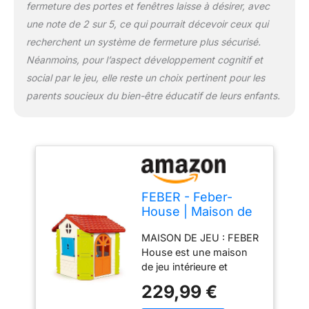
fermeture des portes et fenêtres laisse à désirer, avec
maison de jardin est très
facile, le temps
une note de 2 sur 5, ce qui pourrait décevoir ceux qui
approximatif avec les
recherchent un système de fermeture plus sécurisé.
matériaux, les outils et
Néanmoins, pour l’aspect développement cognitif et
les instructions inclus est
social par le jeu, elle reste un choix pertinent pour les
de 30 minutes.
parents soucieux du bien-être éducatif de leurs enfants.
FEBER - Feber-
House | Maison de
Jardin pour Enfants
MAISON DE JEU : FEBER
- Bleu, Rouge
House est une maison
Orange et Vert -
de jeu intérieure et
Solide e Sûre |
extérieure pour les
Maison de Jeu pour
229,99 €
enfants, pour jouer seul,
Enfants, 2 à 6 Ans