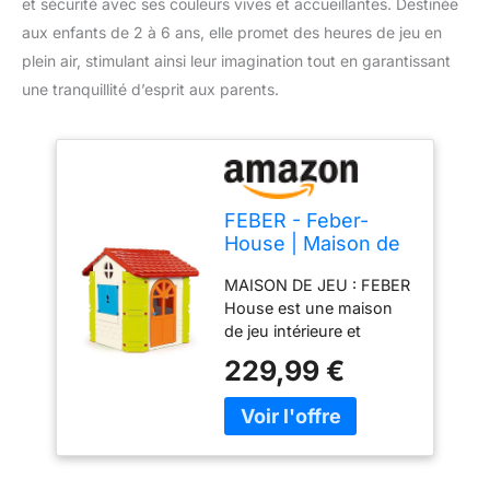
et sécurité avec ses couleurs vives et accueillantes. Destinée
aux enfants de 2 à 6 ans, elle promet des heures de jeu en
plein air, stimulant ainsi leur imagination tout en garantissant
une tranquillité d’esprit aux parents.
FEBER - Feber-
House | Maison de
Jardin pour Enfants
MAISON DE JEU : FEBER
- Bleu, Rouge
House est une maison
Orange et Vert -
de jeu intérieure et
Solide e Sûre |
extérieure pour les
Maison de Jeu pour
229,99 €
enfants, pour jouer seul,
Enfants, 2 à 6 Ans
en famille ou avec des
amis, grâce à son
intérieur spacieux.
DÉTAILS : Une maison de