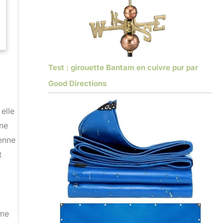
Test : girouette Bantam en cuivre pur par
Good Directions
elle
une
ienne
t
ême