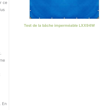
r ce
lus
Test de la bâche imperméable LXX94W
.
ême
t
. En