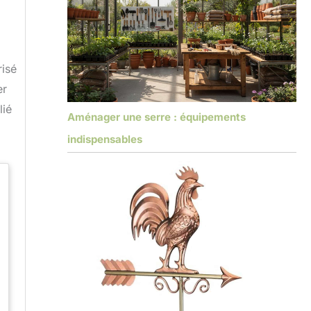
risé
er
lié
Aménager une serre : équipements
indispensables