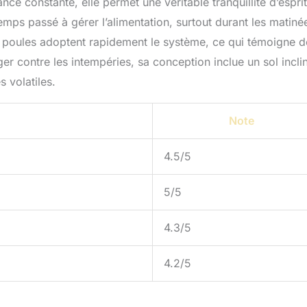
nce constante, elle permet une véritable tranquillité d’esprit
emps passé à gérer l’alimentation, surtout durant les matiné
 poules adoptent rapidement le système, ce qui témoigne d
er contre les intempéries, sa conception inclue un sol incli
 volatiles.
Note
4.5/5
5/5
4.3/5
4.2/5