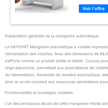
de fardeau lorsqu
mangeoires à poul
qui permet d'écon
traditionnelles qu
pour empêcher l'e
lorsque vous ne m
Robuste et durabl
Présentation générale de la mangeoire automatique
mangeoires en plas
la lumière du sol
La HAYOHRT Mangeoire automatique à volaille impressionn
pas, ne pourrit pa
l’alimentation des volailles. Avec des dimensions de 68
couvercle supérie
laveurs et autres 
s’affiche comme un produit solide et stable. Conçue pour
nous permet d'aj
large autonomie, permettant aux propriétaires de volati
les bords, la sur
vos poules, cont
de l’alimentation. Alimentée de manière automatique, elle
les grandes fermes
ainsi un accès constant aux ressources alimentaires pour
poulet Gravity po
cherchent à démar
Fonctionnalités et avantages notables
Remarque : veuillez
plaque de base lor
L’un des principaux atouts de cette mangeoire réside dan