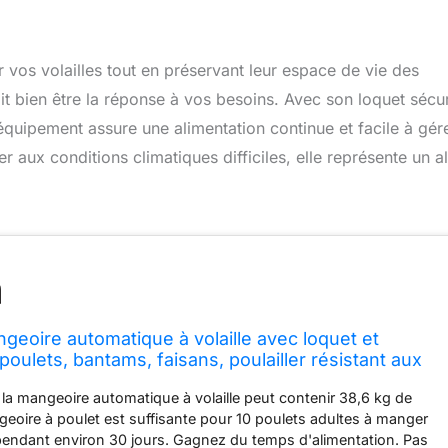
r vos volailles tout en préservant leur espace de vie des
 bien être la réponse à vos besoins. Avec son loquet sécu
équipement assure une alimentation continue et facile à gér
 aux conditions climatiques difficiles, elle représente un al
oire automatique à volaille avec loquet et
oulets, bantams, faisans, poulailler résistant aux
'une capacité de 38,6 à 54,4 kg
 la mangeoire automatique à volaille peut contenir 38,6 kg de
ngeoire à poulet est suffisante pour 10 poulets adultes à manger
ndant environ 30 jours. Gagnez du temps d'alimentation. Pas