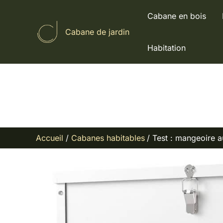
Aller
Cabane en bois
au
Cabane de jardin
contenu
Habitation
Accueil
Cabanes habitables
Test : mangeoire 