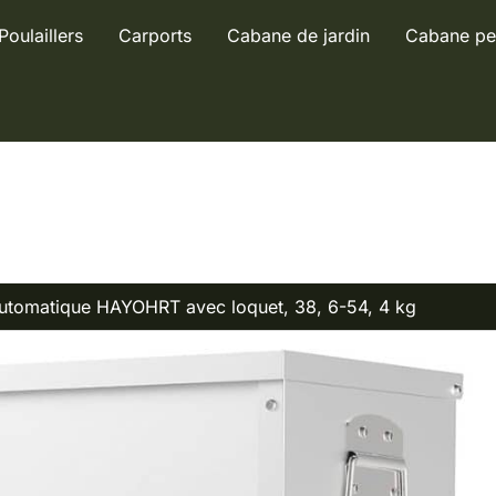
Poulaillers
Carports
Cabane de jardin
Cabane pe
automatique HAYOHRT avec loquet, 38, 6-54, 4 kg