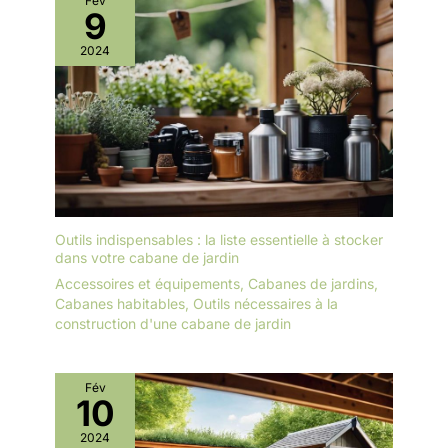
Fév
fiable et professionnel,
9
essentiel pour un projet pergola
réussi et sans stress.
2024
Outils indispensables : la liste essentielle à stocker
dans votre cabane de jardin
Accessoires et équipements
,
Cabanes de jardins
,
Cabanes habitables
,
Outils nécessaires à la
construction d'une cabane de jardin
Fév
10
2024