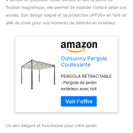
fixation magnétique, elle permet de moduler l’ombre selon vos
envies. Son design soigné et sa protection UPF30+ en font un
allié de choix pour vos moments de détente en extérieur.
Outsunny Pergola
Coulissante
Rétractable 3x3 m
PERGOLA RÉTRACTABLE
Fixation
: Pergola de jardin
Magnétique Crème
extérieur avec toit
rétractable en PA 180 g
avec protection UPF30+,
coussinet magnétique
pour fixation stable.
Conçue pour une
Un abri élégant et fonctionnel pour votre jardin
utilisation par temps
calme, évitez les vents