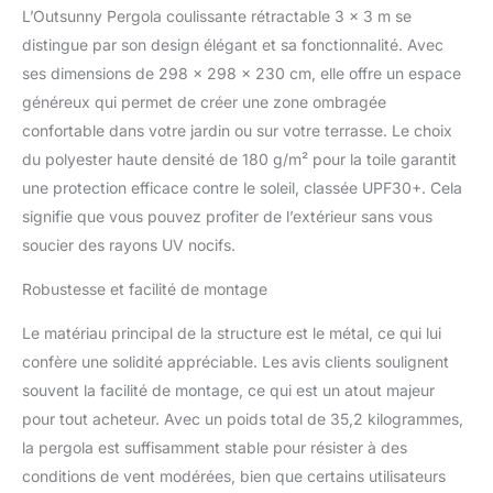
L’Outsunny Pergola coulissante rétractable 3 x 3 m se
forts et les pluies
intenses pour une
distingue par son design élégant et sa fonctionnalité. Avec
durabilité optimale.
ses dimensions de 298 x 298 x 230 cm, elle offre un espace
STRUCTURE STABLE :
généreux qui permet de créer une zone ombragée
Pergola de terrasse
confortable dans votre jardin ou sur votre terrasse. Le choix
extérieur en acier avec
cadre métallique à
du polyester haute densité de 180 g/m² pour la toile garantit
revêtement en poudre,
une protection efficace contre le soleil, classée UPF30+. Cela
colonnes supérieures de
signifie que vous pouvez profiter de l’extérieur sans vous
60 mm et colonnes
soucier des rayons UV nocifs.
renforcées de 80 mm
pour une stabilité
Robustesse et facilité de montage
renforcée et une
durabilité accrue, parfaite
Le matériau principal de la structure est le métal, ce qui lui
pour embellir et protéger
confère une solidité appréciable. Les avis clients soulignent
votre jardin CROCHETS
AMÉLIORÉS : Cette
souvent la facilité de montage, ce qui est un atout majeur
pergola de jardin est
pour tout acheteur. Avec un poids total de 35,2 kilogrammes,
équipée de crochets de
la pergola est suffisamment stable pour résister à des
suspension robustes
conditions de vent modérées, bien que certains utilisateurs
pour maintenir le pavillon