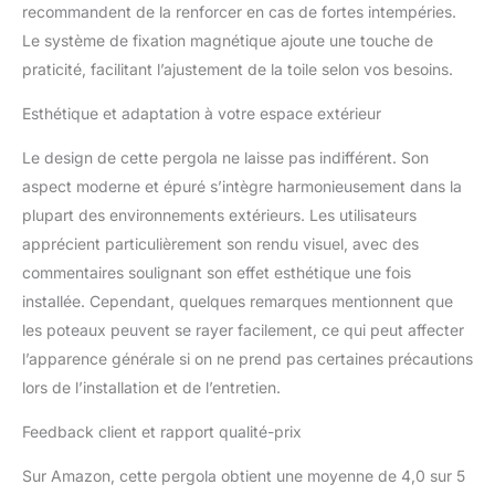
recommandent de la renforcer en cas de fortes intempéries.
en place, garantissant
une utilisation prolongée
Le système de fixation magnétique ajoute une touche de
et une sécurité accrue,
praticité, facilitant l’ajustement de la toile selon vos besoins.
même après de multiples
installations.
Esthétique et adaptation à votre espace extérieur
ACCESSOIRES : Inclus
avec 8 piquets de sol et
Le design de cette pergola ne laisse pas indifférent. Son
8 boulons d'ancrage,
aspect moderne et épuré s’intègre harmonieusement dans la
cette pergola 3x3 m est
plupart des environnements extérieurs. Les utilisateurs
conçue pour être
apprécient particulièrement son rendu visuel, avec des
installée facilement sur
différents types de
commentaires soulignant son effet esthétique une fois
surfaces, comme le
installée. Cependant, quelques remarques mentionnent que
ciment, la pelouse ou le
les poteaux peuvent se rayer facilement, ce qui peut affecter
béton, assurant ainsi une
l’apparence générale si on ne prend pas certaines précautions
fixation solide et stable.
SPÉCIFICATIONS : Dim.
lors de l’installation et de l’entretien.
totales : 298L x 298l x
230H cm. Assemblage
Feedback client et rapport qualité-prix
requis.
Sur Amazon, cette pergola obtient une moyenne de 4,0 sur 5