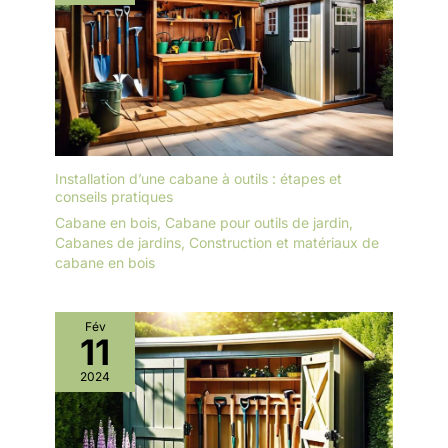
Installation d’une cabane à outils : étapes et
conseils pratiques
Cabane en bois
,
Cabane pour outils de jardin
,
Cabanes de jardins
,
Construction et matériaux de
cabane en bois
Fév
11
2024