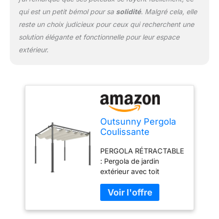
même après de multiples
qui est un petit bémol pour sa
solidité
. Malgré cela, elle
installations.
reste un choix judicieux pour ceux qui recherchent une
ACCESSOIRES : Inclus
solution élégante et fonctionnelle pour leur espace
avec 8 piquets de sol et
extérieur.
8 boulons d'ancrage,
cette pergola 3x3 m est
conçue pour être
installée facilement sur
différents types de
surfaces, comme le
ciment, la pelouse ou le
Outsunny Pergola
béton, assurant ainsi une
Coulissante
fixation solide et stable.
Rétractable 3x3 m
SPÉCIFICATIONS : Dim.
PERGOLA RÉTRACTABLE
Fixation
totales : 298L x 298l x
: Pergola de jardin
Magnétique Crème
230H cm. Assemblage
extérieur avec toit
requis.
rétractable en PA 180 g
avec protection UPF30+,
coussinet magnétique
pour fixation stable.