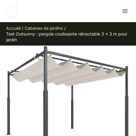
Aller
R
au
e
contenu
c
Accueil
Cabanes de jardins
h
Test Outsunny : pergola coulissante rétractable 3 x 3 m pour
e
jardin
r
c
h
e
r