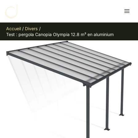
Aller
R
au
e
contenu
c
Accueil
Divers
h
Test : pergola Canopia Olympia 12.8 m² en aluminium
e
r
c
h
e
r