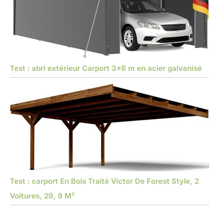
Test : abri extérieur Carport 3×6 m en acier galvanisé
Test : carport En Bois Traité Victor De Forest Style, 2
Voitures, 29, 9 M²