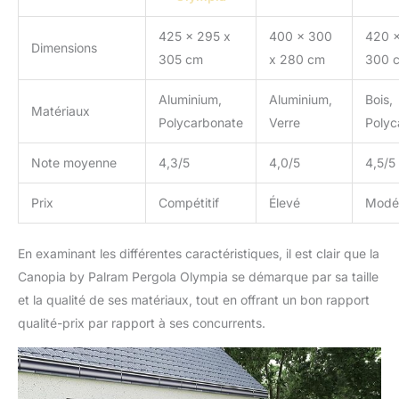
425 x 295 x
400 x 300
420 x
Dimensions
305 cm
x 280 cm
300 
Aluminium,
Aluminium,
Bois,
Matériaux
Polycarbonate
Verre
Polyc
Note moyenne
4,3/5
4,0/5
4,5/5
Prix
Compétitif
Élevé
Modé
En examinant les différentes caractéristiques, il est clair que la
Canopia by Palram Pergola Olympia se démarque par sa taille
et la qualité de ses matériaux, tout en offrant un bon rapport
qualité-prix par rapport à ses concurrents.