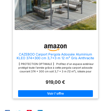
adossée repose sur des
la protection nécessaire et la
colonnes en aluminium de 80 x
conception de la ventilation
80 mm avec finition
permet au soleil de briller à
thermolaquée, combinant
travers et offre suffisamment
légèreté, résistance à la rouille
d'espace. UTILISATION À LONG
et bonne tenue structurelle face
TERME : La pergola aluminium
à l'eau pour un usage extérieur
polycarbonate avec un
durable au quotidien
revêtement en poudre est
INSTALLATION MURALE
conçue pour durer. Nos
CONFORTABLE : Cette pergola
pergolas en alu exterieur ne
de terrasse extérieure se fixe
risquent pas de rouiller, pour
contre un mur pour créer un
des années d'utilisation et de
espace plus accueillant et
plaisir avec cette tonnelle
protégé du soleil, tout en
exterieure. SUFFISAMMENT
CAZEBOO Carport Pergola Adossée Aluminium
renforçant l'aménagement de
D'ESPACE POUR VOS FÊTES :
KLEO 374x300 cm 3,7x3 m 12 m² Gris Anthracite
votre extérieur; cette pergola
Cette tonelle jardin exterieur
Design Moderne Protection Terrasse Véhicule
pour terrasse est aussi pensée
offre un grand volume entre ses
【 PROTECTION OPTIMALE 】 Profitez d’un espace extérieur
Anti-UV Résistant Haute Qualité Toit
pour un montage facile
poteaux et couvre un espace
protégé toute l’année grâce à cette pergola carport adossée
Polycarbonate UV30+
SPÉCIFICATIONS : Cette
spacieux de 3 x 4 mètres,
couvrant 374 x 300 cm soit 3,7 x 3 m (12 m²), idéale pour
pergola de jardin extérieur
suffisamment d'espace pour
abriter un véhicule ou créer une zone d’ombre confortable sur
mesure 292L x 295l x 207/230H
vos célébrations festives ou
terrasse tout en limitant l’exposition aux intempéries et aux
cm. Espacement des colonnes :
même un diner en famille.
919,00 €
rayons UV 【 STRUCTURE ROBUSTE 】 Conçue en aluminium
266L x 276l cm. Montage
thermolaqué gris anthracite, cette structure offre une excellente
nécessaire
résistance à la corrosion et à la rouille, assurant une durabilité
renforcée même en conditions extérieures difficiles, avec un
matériau léger mais extrêmement solide 【 DIMENSIONS
OPTIMISÉES 】 Largeur 374 cm profondeur 300 cm soit 3,7 x
3 m pour une surface totale de 12 m² permettant d’accueillir un
véhicule standard ou d’aménager une terrasse fonctionnelle