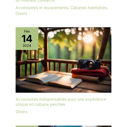
un intérieur connecté
Accessoires et équipements
,
Cabanes habitables
,
Divers
Fév
14
2024
Accessoires indispensables pour une expérience
unique en cabane perchée
Divers