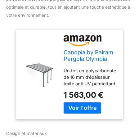
optimale et durable, tout en ajoutant une touche esthétique à
votre environnement.
Canopia by Palram
Pergola Olympia
12.8 m² en
Un toit en polycarbonate
Aluminium Et
de 16 mm d’épaisseur
Polycarbonate,
traité anti UV permettant
Moderne &
une transmission
Élégante, pour
1 563,00 €
lumineuse de 61%
Couvrir Une
Constituée de solides
Terrasse Toute
poteaux de 8cm x 8cm
L’année (Gris)
Réglable au niveau du
faitage La gouttière de 5
cm de diamètre pivote
Design et matériaux
pour un réglage en