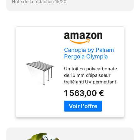
Note de la rédaction 15/20
Canopia by Palram
Pergola Olympia
12.8 m² en
Un toit en polycarbonate
Aluminium Et
de 16 mm d’épaisseur
Polycarbonate,
traité anti UV permettant
Moderne &
une transmission
Élégante, pour
1 563,00 €
lumineuse de 61%
Couvrir Une
Constituée de solides
Terrasse Toute
poteaux de 8cm x 8cm
L’année (Gris)
Réglable au niveau du
faitage La gouttière de 5
cm de diamètre pivote
pour un réglage en