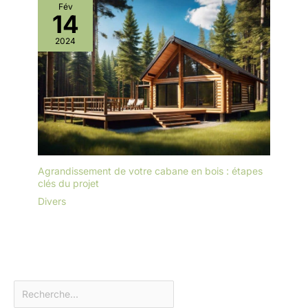
Fév
14
2024
Agrandissement de votre cabane en bois : étapes
clés du projet
Divers