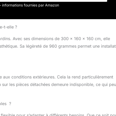
r – informations fournies par Amazon
e-t-elle ?
s jardins. Avec ses dimensions de 300 x 160 x 160 cm, elle
sthétique. Sa légèreté de 960 grammes permet une installat
 aux conditions extérieures. Cela la rend particulièrement
n sur les pièces détachées demeure indisponible, ce qui peu
bles ?
t flexible pour s’adapter à différents besoins. Que ce soit po