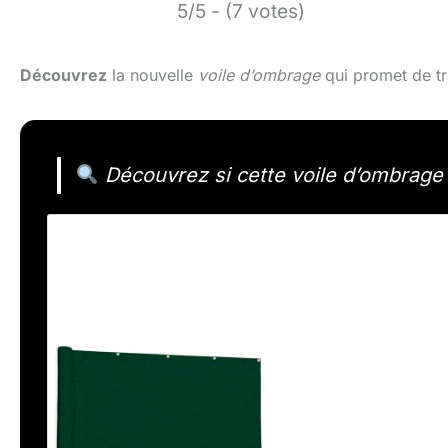
5/5 - (7 votes)
Découvrez
la nouvelle
voile d’ombrage
qui promet de tr
Découvrez si cette voile d’ombrage 