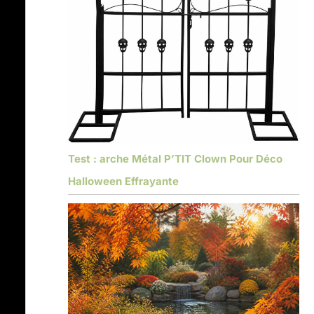
Test : arche Métal P’TIT Clown Pour Déco
Halloween Effrayante