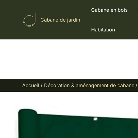
Aller
Cabane en bois
au
Cabane de jardin
contenu
Habitation
Accueil
Décoration & aménagement de cabane