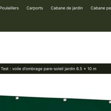
Poulaillers
Carports
Cabane de jardin
Cabane pe
Test : voile d’ombrage pare-soleil jardin 6.5 x 10 m