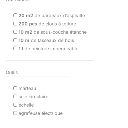
20
m2
de bardeaux d’asphalte
200
pcs
de clous à toiture
10
m2
de sous-couche étanche
10
m
de tasseaux de bois
1
l
de peinture imperméable
Outils
marteau
scie circulaire
échelle
agrafeuse électrique