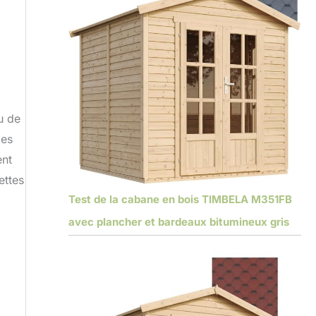
u de
pes
ent
ettes
Test de la cabane en bois TIMBELA M351FB
avec plancher et bardeaux bitumineux gris