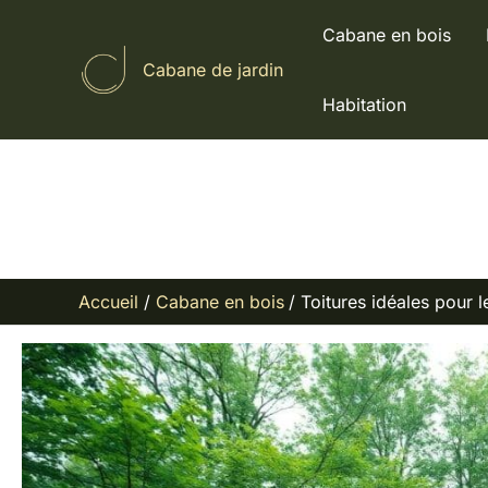
Aller
Cabane en bois
au
Cabane de jardin
contenu
Habitation
Accueil
Cabane en bois
Toitures idéales pour l