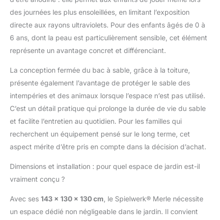
sol, transformant ainsi
le jardin en un véritable
des journées les plus ensoleillées, en limitant l’exposition
terrain de jeu pour
directe aux rayons ultraviolets. Pour des enfants âgés de 0 à
enfants. Nous
6 ans, dont la peau est particulièrement sensible, cet élément
fournissons également
représente un avantage concret et différenciant.
4 protections d'angle
pour plus de
La conception fermée du bac à sable, grâce à la toiture,
sécurité.Une aire de
présente également l’avantage de protéger le sable des
jeux accompagne le
bac, les enfants
intempéries et des animaux lorsque l’espace n’est pas utilisé.
peuvent y jouer et se
C’est un détail pratique qui prolonge la durée de vie du sable
cacher. BEAUCOUP
et facilite l’entretien au quotidien. Pour les familles qui
D'ESPACE : Grâce à
recherchent un équipement pensé sur le long terme, cet
ses dimensions de
133x127x137 cm, le
aspect mérite d’être pris en compte dans la décision d’achat.
bac à sable
(95x95x20cm) et la
Dimensions et installation : pour quel espace de jardin est-il
cabane offrent
vraiment conçu ?
suffisamment d'espace
pour y construire des
Avec ses
143 x 130 x 130 cm
, le Spielwerk® Merle nécessite
châteaux de sable et
un espace dédié non négligeable dans le jardin. Il convient
s'amuser ! De plus, les