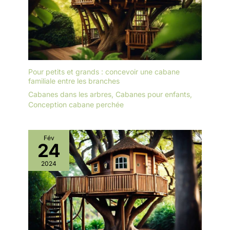
Pour petits et grands : concevoir une cabane
familiale entre les branches
Cabanes dans les arbres
,
Cabanes pour enfants
,
Conception cabane perchée
Fév
24
2024