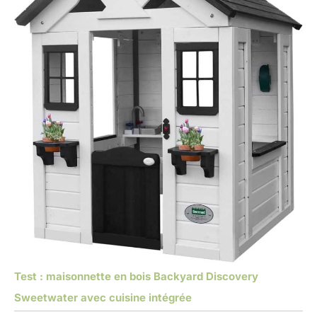
Test : maisonnette en bois Backyard Discovery
Sweetwater avec cuisine intégrée