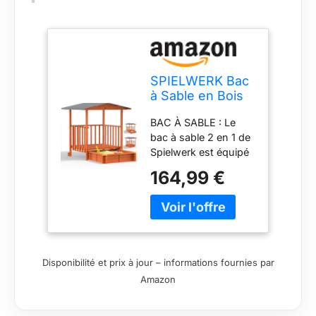
SPIELWERK Bac
à Sable en Bois
Merle
BAC À SABLE : Le
bac à sable 2 en 1 de
Spielwerk est équipé
de roulettes de
164,99 €
transport pour
déplacer la
maisonnette. Celle-ci
peut protège vos
enfants des rayons
du soleil et permet de
Disponibilité et prix à jour – informations fournies par
recouvrir le bac à
Amazon
sable. Une bâche
supplémentaire n'est
donc pas nécessaire.