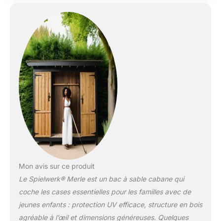
2 EN 1 : Le bac à
sable devient une aire
de jeux appréciée des
petits et des grands !
En effet le bois de la
structure est lasuré
et prêt à l'emploi.
Celle-ci comprend
une échelle graduée
et une protection de
sol pour un sable
propre. Jouez en
toute sécurité !
PROTECTION DU
SOLEIL : Le toit avec
protection UV 50+
Mon avis sur ce produit
protège votre enfant
Le Spielwerk® Merle est un bac à sable cabane qui
des rayons du soleil.
coche les cases essentielles pour les familles avec de
Même par temps
jeunes enfants : protection UV efficace, structure en bois
chaud, il garantit une
expérience de jeu
agréable à l’œil et dimensions généreuses. Quelques