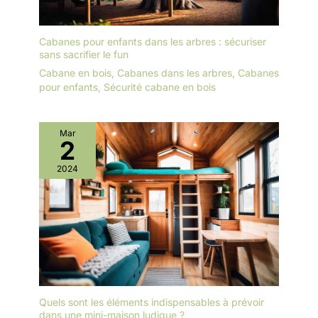
Cabanes pour enfants dans les arbres : sécuriser
sans sacrifier le fun
Cabane en bois
,
Cabanes dans les arbres
,
Cabanes
pour enfants
,
Sécurité cabane en bois
Mar
2
2024
Quels sont les éléments indispensables à prévoir
dans une mini-maison ludique ?