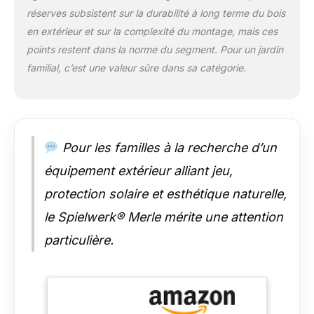
agréable ! De plus, les
réserves subsistent sur la durabilité à long terme du bois
jouets restent
en extérieur et sur la complexité du montage, mais ces
protégés et au sec
points restent dans la norme du segment. Pour un jardin
dans le bac à sable.
NOUVEAUTÉ : Le bac
familial, c’est une valeur sûre dans sa catégorie.
à sable est livré avec
un indicateur de
niveau, une lasure
écologique à base
d'eau et un géotextile
Pour les familles à la recherche d’un
de protection pour le
équipement extérieur alliant jeu,
sol, transformant
ainsi le jardin en un
protection solaire et esthétique naturelle,
véritable terrain de
jeu pour enfants.
le Spielwerk® Merle mérite une attention
Nous fournissons
particulière.
également 4
protections d'angle
pour plus de
sécurité.Une aire de
jeux accompagne le