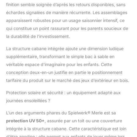
protection de sol pour
finition semble soignée d’après les retours disponibles, sans
un sable propre. Jouez
échardes signalées de manière récurrente. Les assemblages
en toute sécurité !
apparaissent robustes pour un usage saisonnier intensif, ce
PROTECTION DU
qui constitue un point rassurant pour les parents soucieux de
SOLEIL : Le toit avec
protection UV 50+
la durabilité de l’investissement.
protège votre enfant
des rayons du soleil.
La structure cabane intégrée ajoute une dimension ludique
Même par temps
supplémentaire, transformant le simple bac à sable en
chaud, il garantit une
véritable espace d’imaginaire pour les enfants. Cette
expérience de jeu
conception deux-en-un justifie en partie le positionnement
agréable ! De plus, les
jouets restent protégés
tarifaire du produit sur le marché des jeux d’extérieur en bois.
et au sec dans le bac à
Protection solaire et sécurité : un équipement adapté aux
sable. NOUVEAUTÉ :
Le bac à sable est livré
journées ensoleillées ?
avec un indicateur de
niveau, une lasure
L’un des arguments phares du Spielwerk® Merle est sa
écologique à base
protection UV 50+
, assurée par un toit ou une couverture
d'eau et un géotextile
intégrée à la structure cabane. Cette caractéristique est loin
de protection pour le
d’être anodine : elle permet aux enfants de jouer même lors