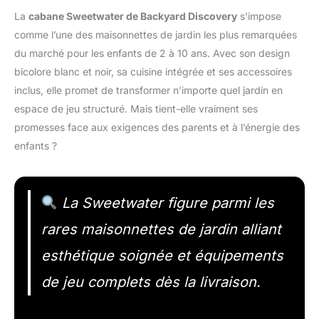
La
cabane Sweetwater de Backyard Discovery
s’impose
comme l’une des maisonnettes de jardin les plus remarquées
du marché pour les enfants de 2 à 10 ans. Avec son design
bicolore blanc et noir, sa cuisine intégrée et ses accessoires
inclus, elle promet de transformer n’importe quel jardin en
espace de jeu structuré. Mais tient-elle vraiment ses
promesses face aux exigences des parents et à l’énergie des
enfants ?
La Sweetwater figure parmi les
rares maisonnettes de jardin alliant
esthétique soignée et équipements
de jeu complets dès la livraison.