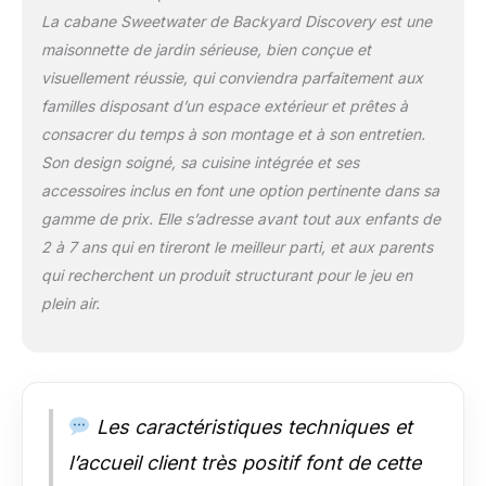
aventure puisse
La cabane Sweetwater de Backyard Discovery est une
toujours se dérouler
maisonnette de jardin sérieuse, bien conçue et
en toute sécurité.
visuellement réussie, qui conviendra parfaitement aux
Sable non inclus.
HAUTE QUALITÉ:
familles disposant d’un espace extérieur et prêtes à
Sweetwater est
consacrer du temps à son montage et à son entretien.
fabriqué en bois de
Son design soigné, sa cuisine intégrée et ses
cèdre de haute
accessoires inclus en font une option pertinente dans sa
qualité et préteint. Le
gamme de prix. Elle s’adresse avant tout aux enfants de
bois de cèdre est
résistant aux
2 à 7 ans qui en tireront le meilleur parti, et aux parents
intempéries et à la
qui recherchent un produit structurant pour le jeu en
pourriture du bois.
plein air.
Toutes les pièces en
bois sont coupées à
la bonne taille et
portent des numéros
de pièces pour un
Les caractéristiques techniques et
assemblage facile et
correct. DIMENSIONS
l’accueil client très positif font de cette
(LxBxH): 117 x 107 x