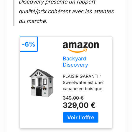
Discovery présente un rapport
qualité/prix cohérent avec les attentes
du marché.
-6%
Backyard
Discovery
Sweetwater,
PLAISIR GARANTI :
Cabane
Sweetwater est une
Extérieur Bois
cabane en bois que
pour Enfant -
toute les enfants
Blanche/Noire |
349,00 €
vont adorer ! Elle a de
Maisonnette De
329,00 €
larges fenêtres et est
Jeux pour Jardin
équipée de supports
| avec Cuisine,
pour les pots de
Accessoires Et
fleurs (fleurs et pots
Fenêtres - 117 X
de fleurs non