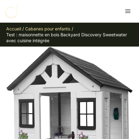
Aller
R
au
e
contenu
c
Accueil
Cabanes pour enfants
h
Test : maisonnette en bois Backyard Discovery Sweetwater
e
avec cuisine intégrée
r
c
h
e
r