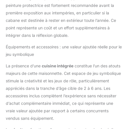
année des milliers de
peinture protectrice est fortement recommandée avant la
familles avec des
première exposition aux intempéries, en particulier si la
constellations en bois
cabane est destinée à rester en extérieur toute l’année. Ce
conçues avec amour.
Nos maisons et tours
point représente un coût et un effort supplémentaires à
de jeux permettent aux
intégrer dans la réflexion globale.
enfants de bouger, de
jouer et d'être créatifs
Équipements et accessoires : une valeur ajoutée réelle pour le
en plein air. Créez de
jeu symbolique
merveilleux souvenirs
dans votre jardin avec
La présence d’une
cuisine intégrée
constitue l’un des atouts
Backyard Discovery !
majeurs de cette maisonnette. Cet espace de jeu symbolique
stimule la créativité et les jeux de rôle, particulièrement
appréciés dans la tranche d’âge cible de 2 à 6 ans. Les
accessoires inclus complètent l’expérience sans nécessiter
d’achat complémentaire immédiat, ce qui représente une
vraie valeur ajoutée par rapport à certains concurrents
vendus sans équipement.