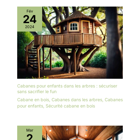
Fév
24
2024
Cabanes pour enfants dans les arbres : sécuriser
sans sacrifier le fun
Cabane en bois
,
Cabanes dans les arbres
,
Cabanes
pour enfants
,
Sécurité cabane en bois
Mar
2