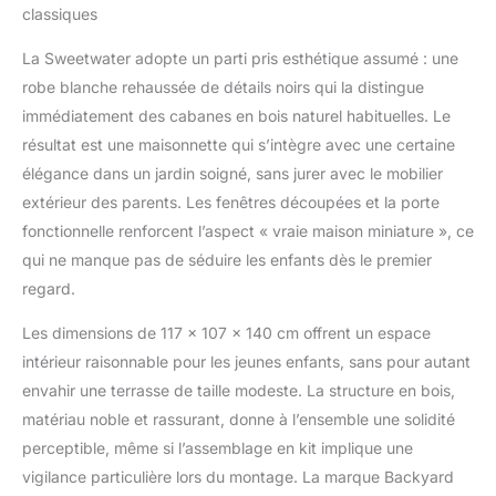
cuisinière et un
classiques
téléphone sans fil sont
également inclus.
La Sweetwater adopte un parti pris esthétique assumé : une
JOUER EN TOUTE
robe blanche rehaussée de détails noirs qui la distingue
SÉCURITÉ : L'aire de
immédiatement des cabanes en bois naturel habituelles. Le
jeux convient aux
résultat est une maisonnette qui s’intègre avec une certaine
enfants de 2 ans à 10
ans ans. Les portiques
élégance dans un jardin soigné, sans jurer avec le mobilier
balançoire de Backyard
extérieur des parents. Les fenêtres découpées et la porte
Discovery répondent
fonctionnelle renforcent l’aspect « vraie maison miniature », ce
aux exigences de
qui ne manque pas de séduire les enfants dès le premier
sécurité de la norme
EN71 afin que votre
regard.
petite aventure puisse
toujours se dérouler en
Les dimensions de 117 x 107 x 140 cm offrent un espace
toute sécurité. Sable
intérieur raisonnable pour les jeunes enfants, sans pour autant
non inclus. HAUTE
envahir une terrasse de taille modeste. La structure en bois,
QUALITÉ: Sweetwater
matériau noble et rassurant, donne à l’ensemble une solidité
est fabriqué en bois de
cèdre de haute qualité
perceptible, même si l’assemblage en kit implique une
et préteint. Le bois de
vigilance particulière lors du montage. La marque Backyard
cèdre est résistant aux