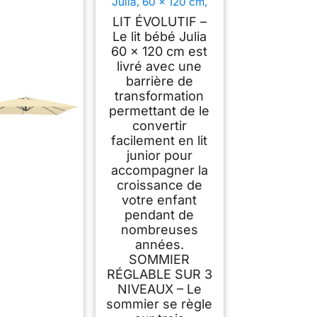
Julia, 60 x 120 cm,
convertible en lit
LIT ÉVOLUTIF –
junior, réglable en
Le lit bébé Julia
hauteur sur 3
60 × 120 cm est
niveaux, 3 barreaux
amovibles, en bois
livré avec une
(avec côté de
barrière de
conversion (sans
transformation
matelas))
permettant de le
convertir
facilement en lit
junior pour
accompagner la
croissance de
votre enfant
pendant de
nombreuses
années.
SOMMIER
RÉGLABLE SUR 3
NIVEAUX – Le
sommier se règle