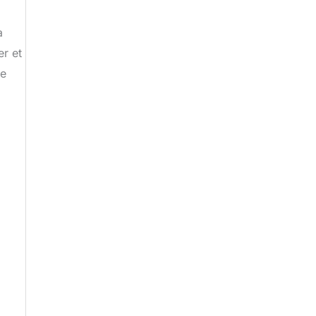
a
er et
le