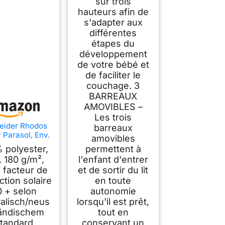
sur trois
hauteurs afin de
s'adapter aux
différentes
étapes du
développement
de votre bébé et
de faciliter le
couchage. 3
BARREAUX
AMOVIBLES –
Les trois
eider Rhodos
barreaux
 Parasol, Env.
amovibles
 x 270 cm, 8
 polyester,
permettent à
s, carré 340 x
. 180 g/m²,
l'enfant d'entrer
0 x 240 cm
 facteur de
et de sortir du lit
Naturel
ction solaire
en toute
0 + selon
autonomie
ralisch/neus
lorsqu'il est prêt,
ändischem
tout en
tandard
conservant un