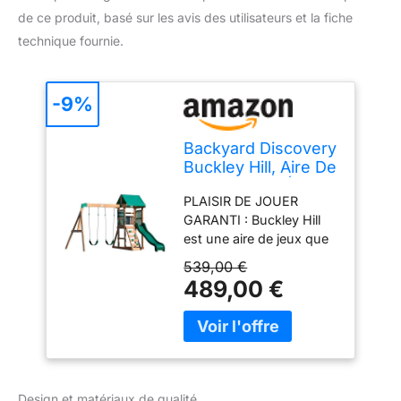
de ce produit, basé sur les avis des utilisateurs et la fiche
technique fournie.
-9%
Backyard Discovery
Buckley Hill, Aire De
Jeux en Bois |
PLAISIR DE JOUER
Portique Balançoire
GARANTI : Buckley Hill
avec Mur
est une aire de jeux que
d'escalade,
tout le monde va adorer !
Toboggan Et
539,00 €
Cette fantastique aire de
Balançoire, Bac À
489,00 €
jeux avec toboggan,
Sable | Cabane
échelle d'escalade et 2
Exterieur Enfant,
balançoires combine le
Jeux Exterieur, +3
confort de la maison
Ans
avec un plaisir sans fin.
Dans cette maison de jeu
Design et matériaux de qualité