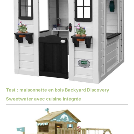
Test : maisonnette en bois Backyard Discovery
Sweetwater avec cuisine intégrée