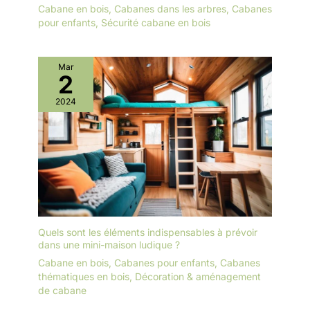
Cabane en bois
,
Cabanes dans les arbres
,
Cabanes
pour enfants
,
Sécurité cabane en bois
Mar
2
2024
Quels sont les éléments indispensables à prévoir
dans une mini-maison ludique ?
Cabane en bois
,
Cabanes pour enfants
,
Cabanes
thématiques en bois
,
Décoration & aménagement
de cabane