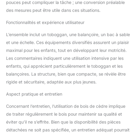
résistant aux intempéries
pouces peut compliquer la tâche ; une conversion préalable
et à la pourriture du bois.
des mesures peut être utile dans ces situations.
Toutes les pièces en bois
sont coupées à la bonne
Fonctionnalités et expérience utilisateur
taille et portent des
numéros de pièces pour
L’ensemble inclut un toboggan, une balançoire, un bac à sable
un assemblage facile et
et une échelle. Ces équipements diversifiés assurent un plaisir
correct. DIMENSIONS
maximal pour les enfants, tout en développant leur motricité.
(LxBxH): 230 x 270 x
310 cm. POIDS: 62 kilos.
Les commentaires indiquent une utilisation intensive par les
Sable non inclus.
enfants, qui apprécient particulièrement le toboggan et les
BACKYARD DISCOVERY :
balançoires. La structure, bien que compacte, se révèle être
Backyard Discovery est
rigide et sécuritaire, adaptée aux plus jeunes.
le numéro 1 des aires de
jeux, ensembles de
Aspect pratique et entretien
balançoires et structures
d'escalade en bois.
Concernant l’entretien, l’utilisation de bois de cèdre implique
Backyard Discovery relie
de traiter régulièrement le bois pour maintenir sa qualité et
chaque année des
milliers de familles avec
éviter qu’il ne s’effrite. Bien que la disponibilité des pièces
des constellations en
détachées ne soit pas spécifiée, un entretien adéquat pourrait
bois conçues avec