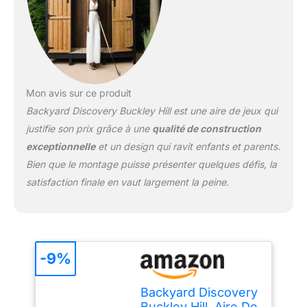
Backyard Discovery
répondent aux exigences
de sécurité de la norme
EN71 afin que votre
petite aventure puisse
toujours se dérouler en
Mon avis sur ce produit
toute sécurité. Sable non
Backyard Discovery Buckley Hill
est une aire de jeux qui
inclus. HAUTE QUALITÉ:
Buckley Hill est fabriqué
justifie son prix grâce à une
qualité de construction
en bois de cèdre de
exceptionnelle
et un design qui ravit enfants et parents.
haute qualité et préteint.
Bien que le montage puisse présenter quelques défis, la
Le bois de cèdre est
satisfaction finale en vaut largement la peine.
résistant aux intempéries
et à la pourriture du bois.
Toutes les pièces en bois
sont coupées à la bonne
taille et portent des
-9%
numéros de pièces pour
un assemblage facile et
correct. DIMENSIONS
Backyard Discovery
(LxBxH): 230 x 270 x
Buckley Hill, Aire De