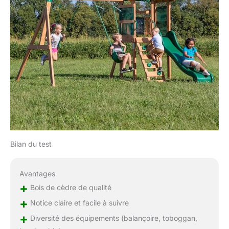
Bilan du test
Avantages
+
Bois de cèdre de qualité
+
Notice claire et facile à suivre
+
Diversité des équipements (balançoire, toboggan,