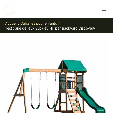
Aller
R
au
e
contenu
c
Accueil
Cabanes pour enfants
h
Test : aire de jeux Buckley Hill par Backyard Discovery
e
r
c
h
e
r