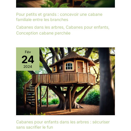
Pour petits et grands : concevoir une cabane
familiale entre les branches
Cabanes dans les arbres
,
Cabanes pour enfants
,
Conception cabane perchée
Fév
24
2024
Cabanes pour enfants dans les arbres : sécuriser
sans sacrifier le fun