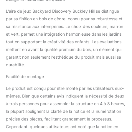
à deux étages, les
enfants peuvent se
L’aire de jeux Backyard Discovery Buckley Hill se distingue
balancer ou glisser sur le
par sa finition en bois de cèdre, connu pour sa robustesse et
toboggan de 183 cm de
sa résistance aux intempéries. Le choix des couleurs, marron
long. JOUER EN TOUTE
SÉCURITÉ : L'aire de jeux
et vert, permet une intégration harmonieuse dans les jardins
convient aux enfants de
tout en supportant la créativité des enfants. Les évaluations
3 ans à 10 ans ans. Les
mettent en avant la qualité premium du bois, un élément qui
portiques balançoire de
garantit non seulement l’esthétique du produit mais aussi sa
Backyard Discovery
répondent aux exigences
durabilité.
de sécurité de la norme
EN71 afin que votre
Facilité de montage
petite aventure puisse
Le produit est conçu pour être monté par les utilisateurs eux-
toujours se dérouler en
toute sécurité. Sable non
mêmes. Bien que certains avis indiquent la nécessité de deux
inclus. HAUTE QUALITÉ:
à trois personnes pour assembler la structure en 4 à 8 heures,
Buckley Hill est fabriqué
la plupart soulignent la clarté de la notice et la numérotation
en bois de cèdre de
précise des pièces, facilitant grandement le processus.
haute qualité et préteint.
Le bois de cèdre est
Cependant, quelques utilisateurs ont noté que la notice en