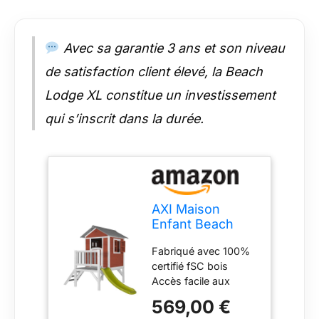
Avec sa garantie 3 ans et son niveau
de satisfaction client élevé, la Beach
Lodge XL constitue un investissement
qui s’inscrit dans la durée.
AXI Maison
Enfant Beach
Lodge XL en
Fabriqué avec 100%
Rouge avec
certifié fSC bois
toboggan en
Accès facile aux
VERT clair |
étapes avec une
Maison de Jeux
569,00 €
légère inclinaison
en bois FFC pour