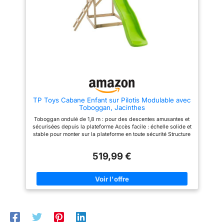
la partie ! Pour encore plus de
Buckley Hill est fabriqué en
fun vous pouvez ajouter une
bois de cèdre de haute qualité
sonnette électronique (non
et préteint. Le bois de cèdre est
incluse) : vos enfants pourront,
résistant aux intempéries et à la
alors, être prévenus de l’arrivée
pourriture du bois. Toutes les
de leurs petits copains ! Cette
pièces en bois sont coupées à
cabane deviendra vite leur lieu
la bonne taille et portent des
préféré pour s’amuser tout au
numéros de pièces pour un
long de la journée ! En plus
assemblage facile et correct.
d’être fabriquée avec des
DIMENSIONS (LxBxH): 230 x
matériaux solides, la maison est
270 x 310 cm. POIDS: 62 kilos.
traitée anti-UV afin de garantir
Sable non inclus. BACKYARD
sa robustesse et la durabilité de
DISCOVERY : Backyard
TP Toys Cabane Enfant sur Pilotis Modulable avec
ses couleurs dans le temps. A
Discovery est le numéro 1 des
Toboggan, Jacinthes
partir de 2 ans - Fabrication
aires de jeux, ensembles de
française. Contient du plastique
balançoires et structures
Toboggan ondulé de 1,8 m : pour des descentes amusantes et
recyclé.
d'escalade en bois. Backyard
sécurisées depuis la plateforme Accès facile : échelle solide et
Discovery relie chaque année
stable pour monter sur la plateforme en toute sécurité Structure
des milliers de familles avec
lumineuse : porte demi-étable et côtés ouverts offrant
des constellations en bois
ventilation et luminosité naturelles Espace polyvalent : sous la
conçues avec amour. Nos
519,99 €
plateforme, idéal pour bac à sable, cachette ou coin détente
maisons et tours de jeux
Bois FSC durable : conçu pour éveiller imagination et motricité
permettent aux enfants de
des enfants dès 3 ans, usage domestique sécurisé
bouger, de jouer et d'être
créatifs en plein air. Créez de
merveilleux souvenirs dans
votre jardin avec Backyard
Discovery !