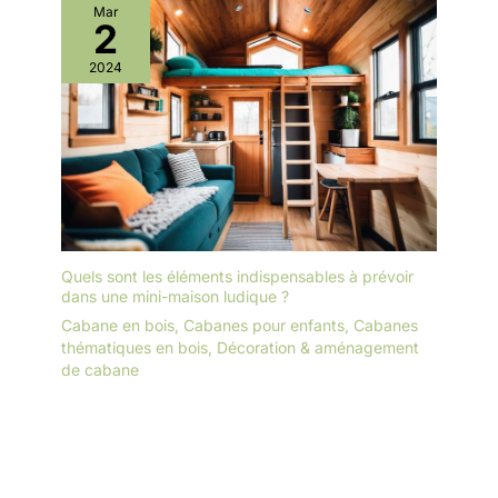
Mar
2
2024
Quels sont les éléments indispensables à prévoir
dans une mini-maison ludique ?
Cabane en bois
,
Cabanes pour enfants
,
Cabanes
thématiques en bois
,
Décoration & aménagement
de cabane