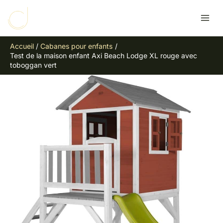
Aller
R
au
e
contenu
c
Accueil
Cabanes pour enfants
h
Test de la maison enfant Axi Beach Lodge XL rouge avec
e
toboggan vert
r
c
h
e
r