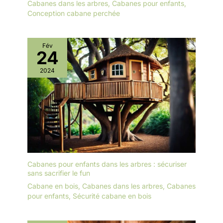
Cabanes dans les arbres
,
Cabanes pour enfants
,
Conception cabane perchée
Fév
24
2024
Cabanes pour enfants dans les arbres : sécuriser
sans sacrifier le fun
Cabane en bois
,
Cabanes dans les arbres
,
Cabanes
pour enfants
,
Sécurité cabane en bois