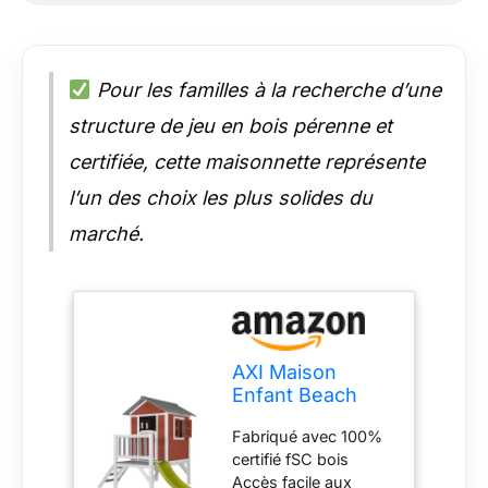
Pour les familles à la recherche d’une
structure de jeu en bois pérenne et
certifiée, cette maisonnette représente
l’un des choix les plus solides du
marché.
AXI Maison
Enfant Beach
Lodge XL en
Fabriqué avec 100%
Rouge avec
certifié fSC bois
toboggan en
Accès facile aux
VERT clair |