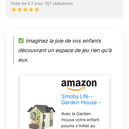
Note de 4.7 pour 787 utilisateurs
Imaginez la joie de vos enfants
découvrant un espace de jeu rien qu’à
eux.
Smoby Life -
Garden House -
Maison thème
Avec la Garden
Jardinage -
House votre enfant
Jardinière,
pourra s'initier au
Treillis,