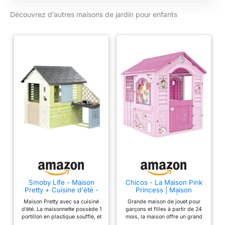
fonctions de jeu : une
recyclé.
Découvrez d’autres maisons de jardin pour enfants
grande jardinière, un
treillis permettant
d'accrocher des
petits pots et la
mangeoire à oiseaux,
et un récupérateur
d'eau avec son
arrosoir. Un plan de
travail nomade
permettra à votre
enfant d'avoir tout à
portée de main grâce
aux divers supports
et espaces de
rangement ! De
nombreux
Smoby Life - Maison
Chicos - La Maison Pink
accessoires sont
Pretty + Cuisine d'été -
Princess | Maison
inclus pour
Plaque Grill et Evier -
Extérieur Enfant | Cabane
Maison Pretty avec sa cuisiné
Grande maison de jouet pour
agrémenter les
Nombreux Accessoires -
de Jardin pour Enfants |
d’été. La maisonnette possède 1
garçons et filles à partir de 24
Matière Recyclée - A
Robuste et Durable avec
fonctions de jeu : 3
portillon en plastique soufflé, et
mois, la maison offre un grand
Partir de 2 Ans -
Montage Facile +24 Mois
2 fenêtres avec persiennes et
espace de jeu pour inventer et