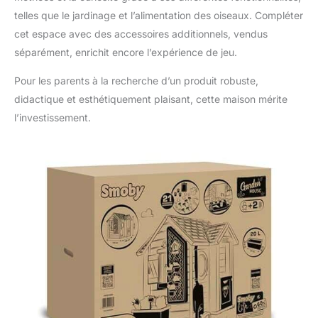
stable et résistante et
telles que le jardinage et l’alimentation des oiseaux. Compléter
son traitement anti-UV
cet espace avec des accessoires additionnels, vendus
qui garantit une
certaine robustesse et
séparément, enrichit encore l’expérience de jeu.
une meilleure tenue
Pour les parents à la recherche d’un produit robuste,
des couleurs dans le
temps ! Le jardinage
didactique et esthétiquement plaisant, cette maison mérite
n'aura plus aucun
l’investissement.
secret pour votre
enfant ! A partir de 2
ans - Fabrication
française. Contient du
plastique recyclé.