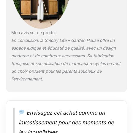
enfant d'avoir tout à
portée de main grâce
aux divers supports
et espaces de
rangement ! De
nombreux
Mon avis sur ce produit
accessoires sont
En conclusion, la Smoby Life – Garden House offre un
inclus pour
espace ludique et éducatif de qualité, avec un design
agrémenter les
moderne et de nombreux accessoires. Sa fabrication
fonctions de jeu : 3
outils (pelle, râteau,
française et son utilisation de matériaux recyclés en font
plantoir), 6 pots, 1
un choix prudent pour les parents soucieux de
ardoise pour prendre
l’environnement.
note de ses
plantations, des
écriteaux destinés au
potager (avec une
texture ardoise afin
Envisagez cet achat comme un
d'écrire à la craie)
ainsi qu'un livret du
investissement pour des moments de
petit jardinier
jeu inoubliables.
disposant de 3 clips