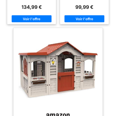
outils (pelle, râteau,
Fabrication Française
| Rose (89613)
volets coulissants. La cuisine
créer des histoires amusantes
plantoir), 6 pots, 1
134,99 €
99,99 €
est composée d’une plaque «
avec tous vos amis Maison en
ardoise pour prendre
grill » et d’un évier. De
plastique de résistance
nombreux accessoires sont
optimale, montage facile et
note de ses
inclus : 2 verres, 2 assiettes,
convient aussi bien pour
plantations, des
couverts, 1 faitout, et 2
l'intérieur que pour l'extérieur ;
saucisses. Des crochets sont
dimensions 84 x 103 x 104 cm ;
écriteaux destinés au
disposés sur le côté de l'évier
à partir de 2 ans Les maisons
potager (avec une
afin de suspendre des
de jouets permettent aux
texture ardoise afin
ustensiles. Des animaux (chat,
garçons et aux filles d'établir
petits oiseaux…) sont dessinés
leurs propres rôles en imitant
d'écrire à la craie)
en relief sur les façades.
leur environnement et de
ainsi qu'un livret du
Structure stable et résistante. La
reproduire et interprètent divers
maison est traitée Anti-UV afin
rôles, en pratiquant des jeux
petit jardinier
de garantir une bonne
d'imitation très importants dans
disposant de 3 clips
résistance ainsi que la tenue
leur formation Fabriqué en
pour accrocher des
des couleurs dans le temps.
plastique résistant et durable,
Facile à monter. A partir de 2
peut être utilisé aussi bien à
étiquettes ou des
ans - Fabrication française.
l'intérieur qu'à l'extérieur ;
sachets de graines.
Contient du plastique recyclé.
comprend des autocollants pour
décorer et un trou pour animaux
Vous pourrez garder
de compagnie Les jeux de rôle
votre maison dans
encouragent l'imagination, la
votre jardin
créativité, l'empathie et la
capacité à résoudre les
longtemps grâce à sa
problèmes des enfants en plus
structure stable et
les aident à mieux comprendre
le monde qui les entoure
résistante et son
traitement anti-UV