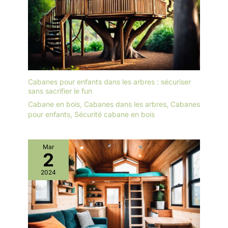
Cabanes pour enfants dans les arbres : sécuriser
sans sacrifier le fun
Cabane en bois
,
Cabanes dans les arbres
,
Cabanes
pour enfants
,
Sécurité cabane en bois
Mar
2
2024