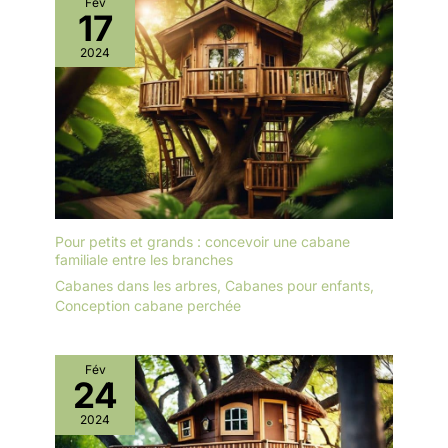
Fév
17
2024
Pour petits et grands : concevoir une cabane
familiale entre les branches
Cabanes dans les arbres
,
Cabanes pour enfants
,
Conception cabane perchée
Fév
24
2024