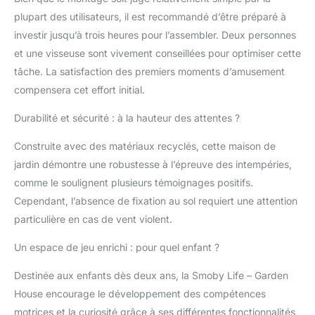
accessoires sont inclus
plupart des utilisateurs, il est recommandé d’être préparé à
pour agrémenter les
investir jusqu’à trois heures pour l’assembler. Deux personnes
fonctions de jeu : 3
et une visseuse sont vivement conseillées pour optimiser cette
outils (pelle, râteau,
plantoir), 6 pots, 1
tâche. La satisfaction des premiers moments d’amusement
ardoise pour prendre
compensera cet effort initial.
note de ses
plantations, des
Durabilité et sécurité : à la hauteur des attentes ?
écriteaux destinés au
potager (avec une
Construite avec des matériaux recyclés, cette maison de
texture ardoise afin
jardin démontre une robustesse à l’épreuve des intempéries,
d'écrire à la craie) ainsi
comme le soulignent plusieurs témoignages positifs.
qu'un livret du petit
Cependant, l’absence de fixation au sol requiert une attention
jardinier disposant de 3
clips pour accrocher
particulière en cas de vent violent.
des étiquettes ou des
Un espace de jeu enrichi : pour quel enfant ?
sachets de graines.
Vous pourrez garder
Destinée aux enfants dès deux ans, la Smoby Life – Garden
votre maison dans
votre jardin longtemps
House encourage le développement des compétences
grâce à sa structure
motrices et la curiosité grâce à ses différentes fonctionnalités,