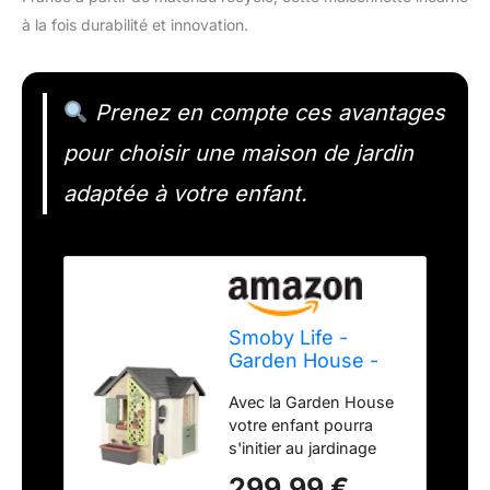
à la fois durabilité et innovation.
Prenez en compte ces avantages
pour choisir une maison de jardin
adaptée à votre enfant.
Smoby Life -
Garden House -
Maison thème
Avec la Garden House
Jardinage -
votre enfant pourra
Jardinière, Treillis,
s'initier au jardinage
Mangeoire à
tout en profitant de sa
Oiseaux,
299,99 €