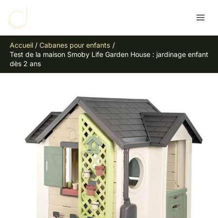
Aller
R
au
e
contenu
c
Accueil
Cabanes pour enfants
h
Test de la maison Smoby Life Garden House : jardinage enfant
e
dès 2 ans
r
c
h
e
r