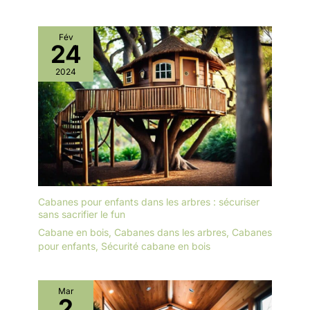
Fév
24
2024
Cabanes pour enfants dans les arbres : sécuriser
sans sacrifier le fun
Cabane en bois
,
Cabanes dans les arbres
,
Cabanes
pour enfants
,
Sécurité cabane en bois
Mar
2