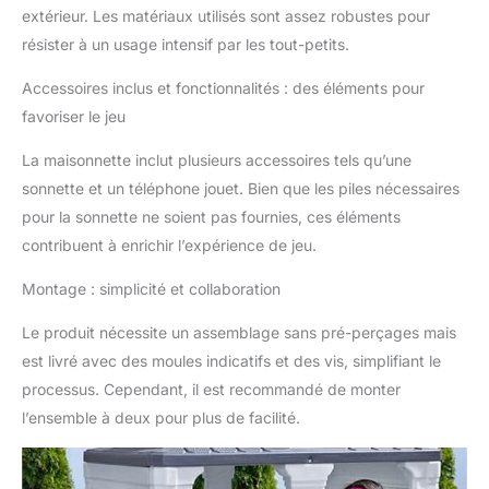
sorte que vous pouvez
extérieur. Les matériaux utilisés sont assez robustes pour
jouer avec elle en toute
résister à un usage intensif par les tout-petits.
confiance et l'entretenir
facilement. STEP2:
Accessoires inclus et fonctionnalités : des éléments pour
Step2 conçoit et
favoriser le jeu
produit des produits
amusants et éducatifs
La maisonnette inclut plusieurs accessoires tels qu’une
pour les enfants âgés
sonnette et un téléphone jouet. Bien que les piles nécessaires
de 9 mois à 10 ans.
pour la sonnette ne soient pas fournies, ces éléments
Pour jouer et apprendre
à l'intérieur et à
contribuent à enrichir l’expérience de jeu.
l'extérieur. La gamme
comprend des tables
Montage : simplicité et collaboration
d'eau, des cuisines de
Le produit nécessite un assemblage sans pré-perçages mais
jeu et des équipements
de jeu. En plus d'être
est livré avec des moules indicatifs et des vis, simplifiant le
incroyablement
processus. Cependant, il est recommandé de monter
amusants et éducatifs,
l’ensemble à deux pour plus de facilité.
les jouets Step2 sont
également robustes et
sûrs. Ainsi, en tant que