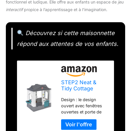
fonctionnel et ludique. Elle offre aux enfants un espace de
jeu
interactif
propice à l’apprentissage et à l’imagination.
Découvrez si cette maisonnette
répond aux attentes de vos enfants.
STEP2 Neat &
Tidy Cottage
Homestyle Edition
Design : le design
| Maisonnette
ouvert avec fenêtres
Marron |
ouvertes et porte de
Maisonnette
cour offre beaucoup de
Plastique avec
plaisir à tous ceux qui
Porte, Fenêtre et
veulent jouer.