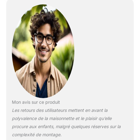
la cuisine en faïence
pour un délicieux «
repas ». Fantastique :
des volets à la
sonnette
électronique vraiment
fonctionnelle et à la
boîte aux lettres,
cette maison de jeu
offre de nombreuses
possibilités de jeu
imaginatif Durable :
fabriquée en
plastique EverTough
la cabane est
imbattablement
Mon avis sur ce produit
solide et durable, de
Les retours des utilisateurs mettent en avant la
sorte que vous
polyvalence de la maisonnette et le plaisir qu’elle
pouvez jouer avec
elle en toute
procure aux enfants, malgré quelques réserves sur la
confiance et
complexité de montage.
l'entretenir