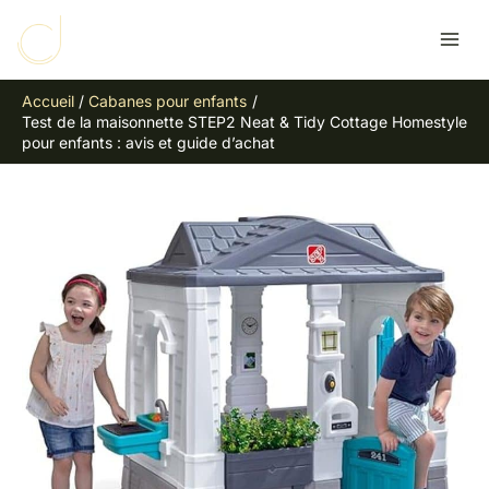
Aller
R
au
e
contenu
c
Accueil
Cabanes pour enfants
h
Test de la maisonnette STEP2 Neat & Tidy Cottage Homestyle
e
pour enfants : avis et guide d’achat
r
c
h
e
r