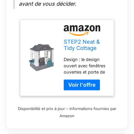
avant de vous décider.
STEP2 Neat &
Tidy Cottage
Homestyle
Design : le design
Edition |
ouvert avec fenêtres
Maisonnette
ouvertes et porte de
Marron |
cour offre beaucoup
Maisonnette
de plaisir à tous ceux
Plastique avec
qui veulent jouer.
Porte, Fenêtre et
Échantillonnage : la
Sonnette
maison de jeu offre
Disponibilité et prix à jour – informations fournies par
de l'espace pour que
Amazon
plusieurs enfants
puissent jouer ou
s'asseoir à la table de