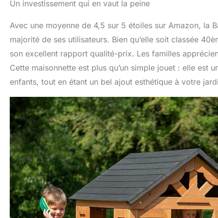
Un investissement qui en vaut la peine
Avec une moyenne de 4,5 sur 5 étoiles sur Amazon, la 
majorité de ses utilisateurs. Bien qu’elle soit classée 40
son excellent rapport qualité-prix. Les familles apprécien
Cette maisonnette est plus qu’un simple jouet : elle est
enfants, tout en étant un bel ajout esthétique à votre jard