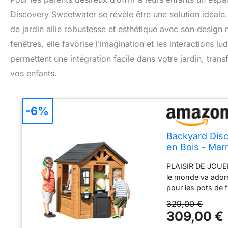
Discovery Sweetwater se révèle être une solution idéale.
de jardin allie robustesse et esthétique avec son design 
fenêtres, elle favorise l’imagination et les interaction
permettent une intégration facile dans votre jardin, tran
vos enfants.
-6%
Backyard Dis
en Bois - Mar
Cuisine Dinett
PLAISIR DE JOUER
Cm / 2 À 10 a
le monde va adore
pour les pots de f
vous pouvez servi
329,00 €
accessoires de jeu
309,00 €
également inclus