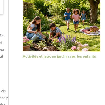
ée.
nt
our
ut
Activités et jeux au jardin avec les enfants
avis
ent y
plus