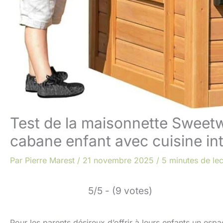
Test de la maisonnette Sweetw
cabane enfant avec cuisine in
Par
Pierre Marest
/
21 novembre 2025
/
5 minutes de lec
5/5 - (9 votes)
Pour les parents désireux d’offrir à leurs enfants un esp