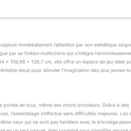
à 10 ans ans. Les portiques balançoire de Backyard Discovery
gences de sécurité de la norme EN71 afin que votre petite
oujours se dérouler en toute sécurité. Sable non inclus. HAUTE
er est fabriqué en bois de cèdre de haute qualité et préteint. Le
résistant aux intempéries et à la pourriture du bois. Toutes les
nt coupées à la bonne taille et portent des numéros de pièces
e facile et correct. DIMENSIONS (LxBxH): 117 x 107 x 140 cm.
apture immédiatement l’attention par son esthétique soign
os. Sable non inclus. BACKYARD DISCOVERY : Backyard
numéro 1 des aires de jeux, ensembles de balançoires et
gue par sa finition multicolore qui s’intègre harmonieuseme
lade en bois. Backyard Discovery relie chaque année des milliers
84 x 106,68 x 139,7 cm, elle offre un espace de jeu idéal p
des constellations en bois conçues avec amour. Nos maisons et
ettent aux enfants de bouger, de jouer et d'être créatifs en plein
éritable atout pour stimuler l’imagination des plus jeunes to
veilleux souvenirs dans votre jardin avec Backyard Discovery !
la portée de tous, même des moins bricoleurs. Grâce à des
ces, l’assemblage s’effectue sans difficultés majeures. Les 
e même ceux qui ne sont pas familiers avec le bricolage peuv
vré en un seul paquet, bien organisé pour simplifier encore 