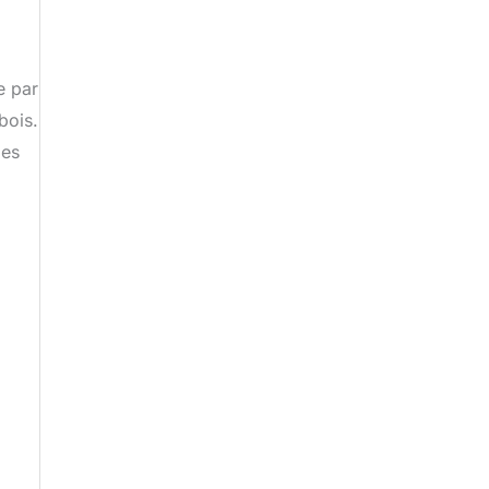
e par
bois.
les