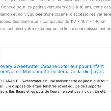
 Conçue pour les petits aventuriers de 2 à 10 ans, cette ca
marron et noir. Équipée d’une cuisine, d’accessoires variés 
s ludiques. Ses dimensions compactes de 117 x 107 x 140 cm
sformant ainsi votre extérieur en un lieu d’épanouissement p
covery Sweetwater Cabane Exterieur pour Enfant
ron/Noire | Maisonnette De Jeux De Jardin | avec
e, Accessoires - Jeux Exterieur - 117 X 107 X 140
 GARANTI : Sweetwater est une maisonnette de jardin que tout
n
r ! Elle dispose de larges fenêtres et est équipé de supports
leurs (les fleurs et les pots de fleurs ne sont pas inclus). En été,
r des boissons fraîches de la cuisine par la fenêtre. Des
 tels qu'un évier, une cuisinière et un téléphone sans fil sont
. JOUER EN TOUTE SÉCURITÉ : L'aire de jeux convient aux