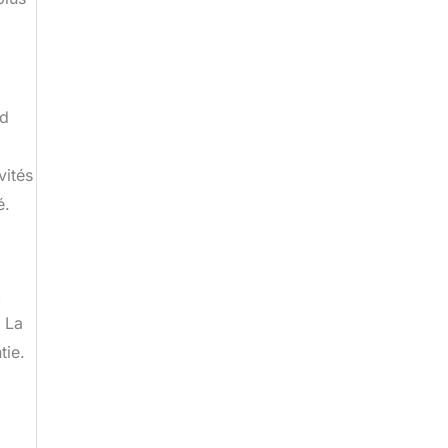
nd
vités
é.
,
. La
tie.