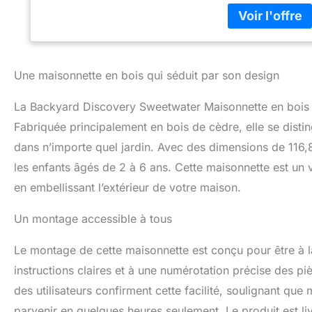
enfants de 2 ans 
répondent aux exi
aventure puisse t
QUALITÉ: Sweetwat
bois de cèdre est 
Une maisonnette en bois qui séduit par son design
pièces en bois so
pour un assemblag
La Backyard Discovery Sweetwater Maisonnette en bois c
POIDS: 34.74 kil
Discovery est le 
Fabriquée principalement en bois de cèdre, elle se distin
structures d'esca
dans n’importe quel jardin. Avec des dimensions de 116,
de familles avec 
tours de jeux perm
les enfants âgés de 2 à 6 ans. Cette maisonnette est un v
air. Créez de mer
en embellissant l’extérieur de votre maison.
Un montage accessible à tous
Le montage de cette maisonnette est conçu pour être à 
instructions claires et à une numérotation précise des piè
des utilisateurs confirment cette facilité, soulignant qu
parvenir en quelques heures seulement. Le produit est li