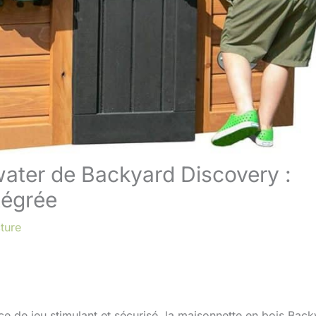
ater de Backyard Discovery :
tégrée
ture
ace de jeu stimulant et sécurisé, la maisonnette en bois Bac