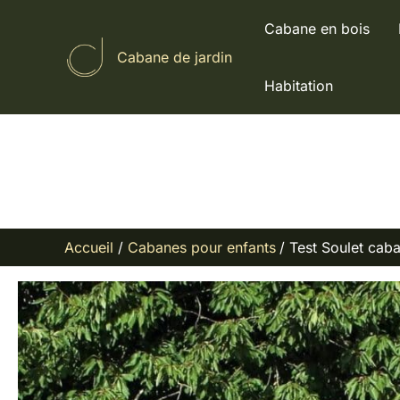
Aller
Cabane en bois
au
Cabane de jardin
contenu
Habitation
Accueil
Cabanes pour enfants
Test Soulet caba