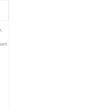
e,
sant.