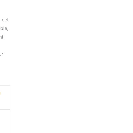
 cet
ble,
nt
ur
s