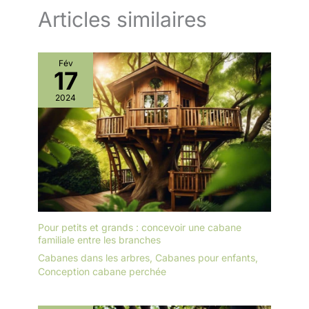
Articles similaires
Fév
17
2024
Pour petits et grands : concevoir une cabane
familiale entre les branches
Cabanes dans les arbres
,
Cabanes pour enfants
,
Conception cabane perchée