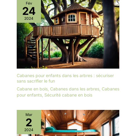
Fév
24
2024
Cabanes pour enfants dans les arbres : sécuriser
sans sacrifier le fun
Cabane en bois
,
Cabanes dans les arbres
,
Cabanes
pour enfants
,
Sécurité cabane en bois
Mar
2
2024