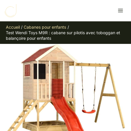
Aller
R
au
e
contenu
c
Accueil
Cabanes pour enfants
h
Test Wendi Toys M9R : cabane sur pilotis avec toboggan et
e
balançoire pour enfants
r
c
h
e
r