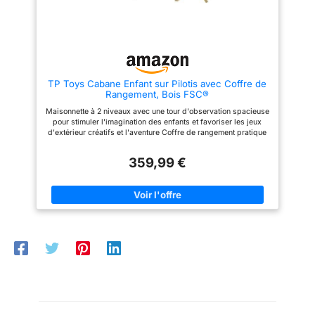
cabane deviendra vite leur lieu
préféré pour s’amuser tout au
long de la journée ! En plus
d’être fabriquée avec des
matériaux solides, la maison est
traitée anti-UV afin de garantir
sa robustesse et la durabilité de
TP Toys Cabane Enfant sur Pilotis avec Coffre de
ses couleurs dans le temps. A
Rangement, Bois FSC®
partir de 2 ans - Fabrication
française. Contient du plastique
Maisonnette à 2 niveaux avec une tour d'observation spacieuse
recyclé.
pour stimuler l'imagination des enfants et favoriser les jeux
d'extérieur créatifs et l'aventure Coffre de rangement pratique
sous la plateforme, permettant de garder les jouets organisés
et à portée de main tout en offrant un espace supplémentaire
359,99 €
pour jouer Conception robuste et sécurisée avec une
plateforme à 86,5 cm et une échelle pour encourager l'activité
physique et le développement moteur des enfants Fabriquée
en bois traité autoclave classe III et pré-percée pour un
assemblage facile, avec un repère étiquette sur chaque pièce
pour un montage simplifié Convient à 1 à 3 enfants à partir de 3
ans, cette maisonnette peut supporter jusqu'à 50 kg par
utilisateur et est idéale pour un usage domestique sécurisé